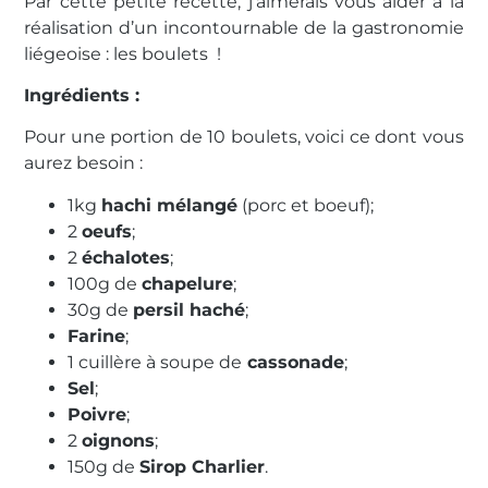
Par cette petite recette, j’aimerais vous aider à la
réalisation d’un incontournable de la gastronomie
liégeoise : les boulets !
Ingrédients :
Pour une portion de 10 boulets, voici ce dont vous
aurez besoin :
1kg
hachi mélangé
(porc et boeuf);
2
oeufs
;
2
échalotes
;
100g de
chapelure
;
30g de
persil haché
;
Farine
;
1 cuillère à soupe de
cassonade
;
Sel
;
Poivre
;
2
oignons
;
150g de
Sirop Charlier
.